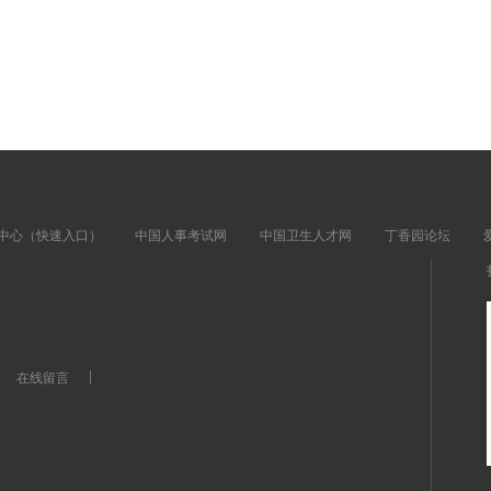
中心（快速入口）
中国人事考试网
中国卫生人才网
丁香园论坛
|
在线留言