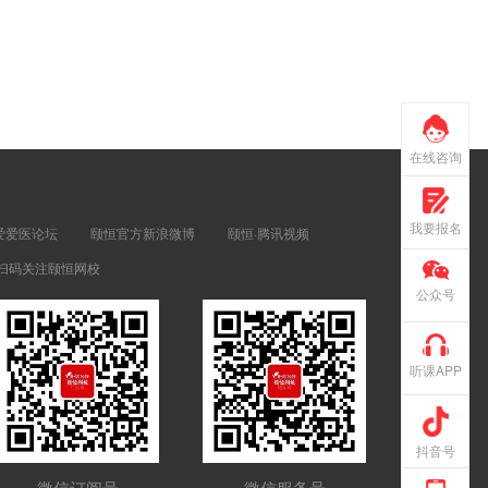
在线咨询
我要报名
爱爱医论坛
颐恒官方新浪微博
颐恒·腾讯视频
扫码关注颐恒网校
公众号
听课APP
抖音号
微信订阅号
微信服务号