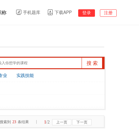
职称
手机题库
下载APP
登录
注册
搜 索
专业
实践技能
|
共搜索到
条结果
1
/2
23
上一页
下一页