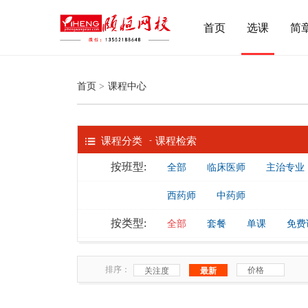
首页
选课
简
首页
>
课程中心
-
课程分类
课程检索
按班型:
全部
临床医师
主治专业
西药师
中药师
按类型:
全部
套餐
单课
免费
排序：
价格
关注度
最新