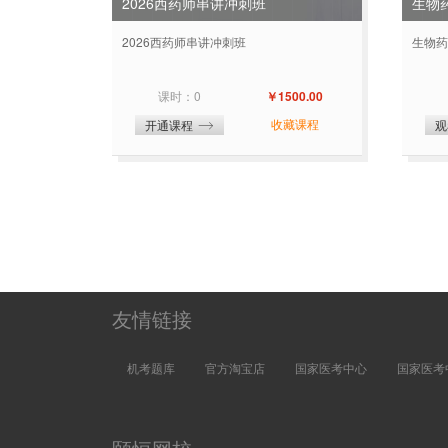
2026西药师串讲冲刺班
2026西药师串讲冲刺班
生物药
课时：0
￥1500.00
收藏课程
开通课程
观
友情链接
机考题库
官方淘宝店
国家医考中心
国家医考
颐恒网校