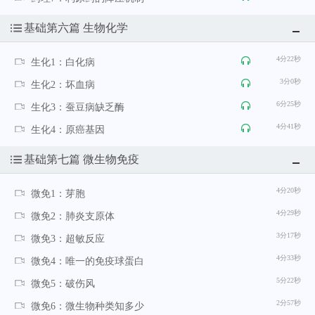
基础第六篇 生物化学
4分22秒
生化1：白化病
3分0秒
生化2：坏血病
6分25秒
生化3：蚕豆病缺乏酶
4分41秒
生化4：原癌基因
基础第七篇 微生物免疫
4分20秒
微免1：芽胞
4分29秒
微免2：肺炎支原体
3分17秒
微免3：超敏反应
4分33秒
微免4：唯一的免疫球蛋白
5分22秒
微免5：破伤风
2分57秒
微免6：微生物种类知多少