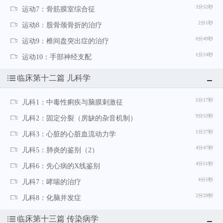
3分52秒
运动7：骨筋膜室综合征
2分1秒
运动8：股骨颈骨折的治疗
0分49秒
运动9：椎间盘突出症的治疗
1分24秒
运动10：手部神经支配
临床第十二篇 儿科学
5分17秒
儿科1：中毒性痢疾与脑膜刺激征
9分53秒
儿科2：固定分裂（房缺的杂音机制）
1分27秒
儿科3：心脏的心脏血流动力学
4分47秒
儿科5：肺炎的鉴别（2）
4分51秒
儿科6：先心病的X线鉴别
4分5秒
儿科7：哮喘的治疗
2分29秒
儿科8：化脑并发症
临床第十三篇 传染病学