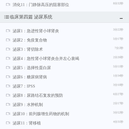
8分32秒
消化11：门静脉高压的阻塞部位
临床第四篇 泌尿系统
3分22秒
泌尿1：急进性肾小球肾炎
5分17秒
泌尿2：免疫复合物
7分2秒
泌尿3：肾切除术
2分26秒
泌尿4：急性肾小球肾炎合并左心衰竭
5分11秒
泌尿5：选择性蛋白尿
1分34秒
泌尿6：糖尿病肾病
3分10秒
泌尿7：IPSS
6分27秒
泌尿8：尿路结石复发的预防
2分17秒
泌尿9：水肿机制
3分52秒
泌尿10：前列腺增生药物的机制
4分31秒
泌尿11：肾移植