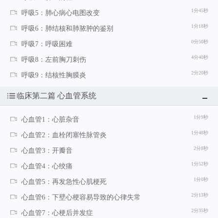
1分45秒
呼吸5：肺心病心电图改变
1分18秒
呼吸6：肺结核和肺脓肿的鉴别
0分50秒
呼吸7：呼吸困难
4分40秒
呼吸8：左前胸刀刺伤
2分20秒
呼吸9：结核性胸膜炎
临床第二篇 心血管系统
1分9秒
心血管1：心脏杂音
1分48秒
心血管2：血栓闭塞性脉管炎
2分8秒
心血管3：开瓣音
1分52秒
心血管4：心绞痛
1分0秒
心血管5：再发急性心肌梗死
2分13秒
心血管6：下壁心梗容易导致的心律失常
2分35秒
心血管7：心梗后并发症