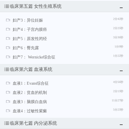
临床第五篇 女性生殖系统
2分42秒
妇产3：异位妊娠
2分25秒
妇产4：子宫内膜癌
3分36秒
妇产5：原发性闭经
1分9秒
妇产6：臀先露
1分22秒
妇产7： Wernicke综合征
临床第六篇 血液系统
4分56秒
血液1：Evans综合征
2分13秒
血液2：贫血的机制
11分27秒
血液3：脑膜白血病
5分23秒
血液4：过敏性紫癜
临床第七篇 内分泌系统