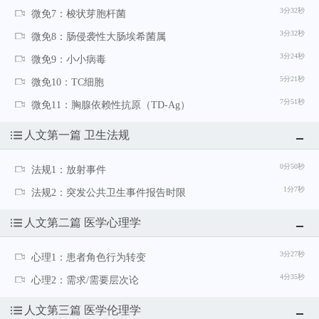
3分32秒
微免7：梭状芽胞杆菌
3分32秒
微免8：肠侵袭性大肠埃希菌属
3分24秒
微免9：小小病毒
5分21秒
微免10：TC细胞
7分51秒
微免11：胸腺依赖性抗原（TD-Ag）
人文第一篇 卫生法规
0分50秒
法规1：放射事件
1分7秒
法规2：突发公共卫生事件报告时限
人文第二篇 医学心理学
3分27秒
心理1：患者角色行为转变
4分35秒
心理2：需求/需要层次论
人文第三篇 医学伦理学