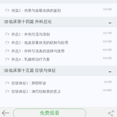
1分55秒
传染2：伤寒与血吸虫病的鉴别
临床第十四篇 外科总论
1分17秒
外总1：外伤引流与清创
3分33秒
外总2：低血容量休克的机制与处理
4分29秒
外总3：外科引流条的选择与使用
3分45秒
外总4：乳腺癌治疗方案
临床第十五篇 症状与体征
4分2秒
症状体征1：肺部听诊
2分48秒
症状体征2：淋巴结检查的意义
免费观看