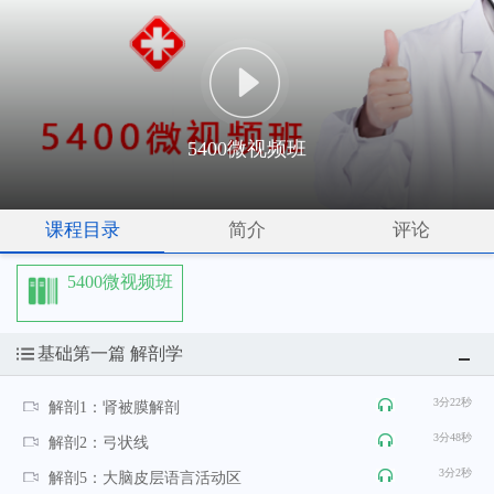
5400微视频班
课程目录
简介
评论
5400微视频班
基础第一篇 解剖学
3分22秒
解剖1：肾被膜解剖
3分48秒
解剖2：弓状线
3分2秒
解剖5：大脑皮层语言活动区