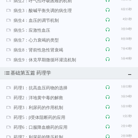
病生2：呼气性呼吸困难的机制
6分15秒
病生3：酸碱平衡失调的病生理
4分1秒
病生4：血压的调节机制
3分34秒
病生5：应激性血压
8分30秒
病生7：心力衰竭的类型
7分43秒
病生8：肾前性急性肾衰竭
5分40秒
病生9：休克早期微循环灌流机制
基础第五篇 药理学
1分53秒
药理1：抗高血压药物的选择
3分34秒
药理2：洋地黄中毒的解救
5分10秒
药理3：利尿药的作用机制
1分2秒
药理5：β受体阻断药的应用
2分14秒
药理6：口服降血糖药的应用
2分38秒
药理7：利尿药的降压机制