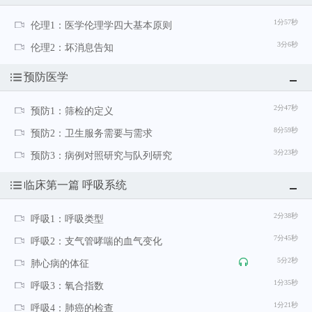
1分57秒
伦理1：医学伦理学四大基本原则
3分6秒
伦理2：坏消息告知
预防医学
2分47秒
预防1：筛检的定义
8分59秒
预防2：卫生服务需要与需求
3分23秒
预防3：病例对照研究与队列研究
临床第一篇 呼吸系统
2分38秒
呼吸1：呼吸类型
7分45秒
呼吸2：支气管哮喘的血气变化
5分2秒
肺心病的体征
1分35秒
呼吸3：氧合指数
1分21秒
呼吸4：肺癌的检查