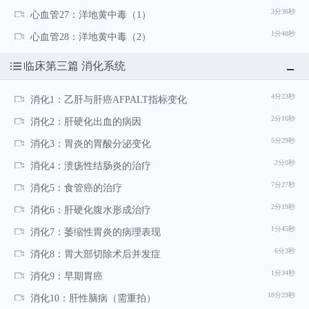
3分36秒
心血管27：洋地黄中毒（1）
1分48秒
心血管28：洋地黄中毒（2）
临床第三篇 消化系统
4分23秒
消化1：乙肝与肝癌AFPALT指标变化
2分16秒
消化2：肝硬化出血的病因
5分29秒
消化3：胃炎的胃酸分泌变化
2分0秒
消化4：溃疡性结肠炎的治疗
7分27秒
消化5：食管癌的治疗
2分19秒
消化6：肝硬化腹水形成治疗
1分45秒
消化7：萎缩性胃炎的病理表现
6分3秒
消化8：胃大部切除术后并发症
1分34秒
消化9：早期胃癌
18分29秒
消化10：肝性脑病（需重拍）