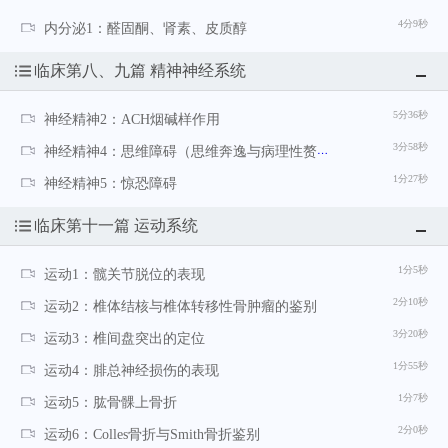
4分9秒
内分泌1：醛固酮、肾素、皮质醇
临床第八、九篇 精神神经系统
5分36秒
神经精神2：ACH烟碱样作用
3分58秒
神经精神4：思维障碍（思维奔逸与病理性赘述）
1分27秒
神经精神5：惊恐障碍
临床第十一篇 运动系统
1分5秒
运动1：髋关节脱位的表现
2分10秒
运动2：椎体结核与椎体转移性骨肿瘤的鉴别
3分20秒
运动3：椎间盘突出的定位
1分55秒
运动4：腓总神经损伤的表现
1分7秒
运动5：肱骨髁上骨折
2分0秒
运动6：Colles骨折与Smith骨折鉴别