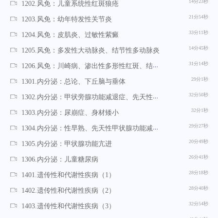
14分23秒
1202.风免：儿童系统性红斑狼疮
21分54秒
1203.风免：幼年特发性关节炎
33分11秒
1204.风免：皮肌炎、过敏性紫癜
14分45秒
1205.风免：多发性大动脉炎、结节性多动脉炎
31分14秒
1206.风免：川崎病、渗出性多形性红斑、结节性脂膜炎
29分1秒
1301.内分泌：总论、下丘脑与垂体
32分50秒
1302.内分泌：甲状旁腺功能减退症、先天性肾上腺皮质增多症
32分1秒
1303.内分泌：尿崩症、身材矮小
29分27秒
1304.内分泌：性早熟、先天性甲状腺功能减退症
20分49秒
1305.内分泌：甲状腺功能亢进
26分41秒
1306.内分泌：儿童糖尿病
28分18秒
1401.遗传性和代谢性疾病（1）
28分40秒
1402.遗传性和代谢性疾病（2）
32分54秒
1403.遗传性和代谢性疾病（3）