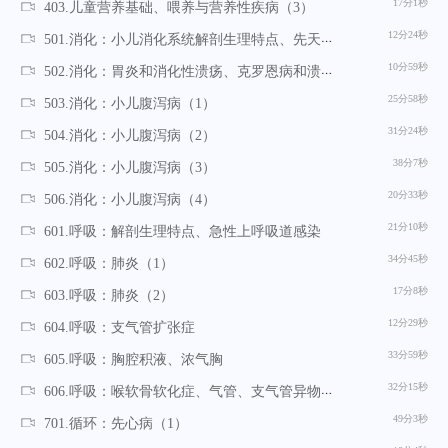
17分1秒
403.儿童营养基础、喂养与营养性疾病（3）
12分24秒
501.消化：小儿消化系统解剖生理特点、先天性肥厚性幽门狭窄、先天性巨结肠、肠套叠
10分59秒
502.消化：胃炎和消化性溃疡、克罗恩病和溃疡性结肠炎、胃食管反流及反流性食管炎
25分58秒
503.消化：小儿腹泻病（1）
31分24秒
504.消化：小儿腹泻病（2）
38分7秒
505.消化：小儿腹泻病（3）
20分33秒
506.消化：小儿腹泻病（4）
21分10秒
601.呼吸：解剖生理特点、急性上呼吸道感染
34分45秒
602.呼吸：肺炎（1）
17分8秒
603.呼吸：肺炎（2）
12分29秒
604.呼吸：支气管扩张症
33分59秒
605.呼吸：胸腔积液、浓气胸
32分15秒
606.呼吸：喉软骨软化症、气管、支气管异物、特发性肺含铁血黄素沉着症等
49分3秒
701.循环：先心病（1）