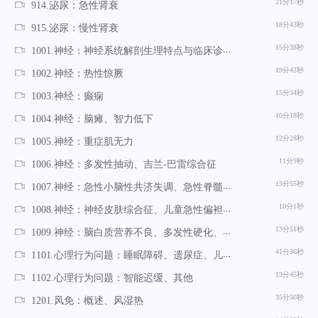
21分17秒
914.泌尿：急性肾衰
18分43秒
915.泌尿：慢性肾衰
15分38秒
1001.神经：神经系统解剖生理特点与临床诊断概述
19分42秒
1002.神经：热性惊厥
15分34秒
1003.神经：癫痫
10分18秒
1004.神经：脑瘫、智力低下
12分28秒
1005.神经：重症肌无力
11分9秒
1006.神经：多发性抽动、吉兰-巴雷综合征
13分55秒
1007.神经：急性小脑性共济失调、急性脊髓炎、Reye综合征
10分1秒
1008.神经：神经皮肤综合征、儿童急性偏袒、脑白质营养不良
13分51秒
1009.神经：脑白质营养不良、多发性硬化、急性播散性脑脊髓炎
41分36秒
1101.心理行为问题：睡眠障碍、遗尿症、儿童注意缺陷多动障碍、孤独症等
13分45秒
1102.心理行为问题：智能迟缓、其他
35分50秒
1201.风免：概述、风湿热