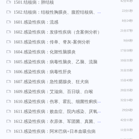
42分41秒
1501.结核病：肺结核
22分1秒
1502.结核病：结核性胸膜炎、腹腔结核病、周围淋巴结结核
8分24秒
1601.感染性疾病：流感
21分37秒
1602.感染性疾病：发疹性疾病（含案例分析）
9分6秒
1603.感染性疾病：传单、脊灰-案例分析
17分50秒
1604.感染性疾病：化脓性脑膜炎
10分31秒
1605.感染性疾病：病毒性脑炎、乙脑、流脑
31分35秒
1606.感染性疾病：病毒性肝炎
15分43秒
1607.感染性疾病：急性腮腺炎、狂犬病
20分35秒
1609.感染性疾病：艾滋病、百日咳、白喉
32分14秒
1610.感染性疾病：伤寒、霍乱、细菌性痢疾、食物中毒
29分6秒
1611.感染性疾病：败血症、院内感染、厌氧菌感染、淋病、支原体感染
42分11秒
1612.感染性疾病：衣原体、军团菌、真菌、钩端螺旋体、立克次体、蛔虫、钩虫、蛲虫、弓形虫、疟疾
11分31秒
1613.感染性疾病：阿米巴病+日本血吸虫病