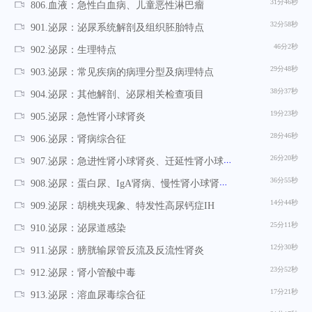
31分46秒
806.血液：急性白血病、儿童恶性淋巴瘤
32分58秒
901.泌尿：泌尿系统解剖及组织胚胎特点
46分2秒
902.泌尿：生理特点
29分48秒
903.泌尿：常见疾病的病理分型及病理特点
38分37秒
904.泌尿：其他解剖、泌尿相关检查项目
19分23秒
905.泌尿：急性肾小球肾炎
28分46秒
906.泌尿：肾病综合征
26分20秒
907.泌尿：急进性肾小球肾炎、迁延性肾小球肾炎、血尿
36分55秒
908.泌尿：蛋白尿、IgA肾病、慢性肾小球肾炎、乙型肝炎病毒相关性肾炎等
14分44秒
909.泌尿：胡桃夹现象、特发性高尿钙症IH
25分11秒
910.泌尿：泌尿道感染
12分30秒
911.泌尿：膀胱输尿管反流及反流性肾炎
23分52秒
912.泌尿：肾小管酸中毒
17分21秒
913.泌尿：溶血尿毒综合征