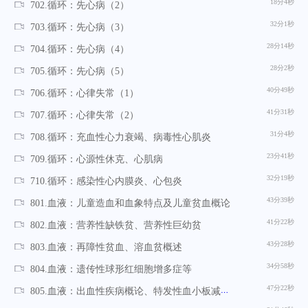
18分4秒
702.循环：先心病（2）
32分1秒
703.循环：先心病（3）
28分14秒
704.循环：先心病（4）
28分2秒
705.循环：先心病（5）
40分49秒
706.循环：心律失常（1）
41分31秒
707.循环：心律失常（2）
31分4秒
708.循环：充血性心力衰竭、病毒性心肌炎
23分41秒
709.循环：心源性休克、心肌病
32分19秒
710.循环：感染性心内膜炎、心包炎
43分39秒
801.血液：儿童造血和血象特点及儿童贫血概论
41分22秒
802.血液：营养性缺铁贫、营养性巨幼贫
43分28秒
803.血液：再障性贫血、溶血贫概述
34分58秒
804.血液：遗传性球形红细胞增多症等
47分22秒
805.血液：出血性疾病概论、特发性血小板减少性紫癜、血友病